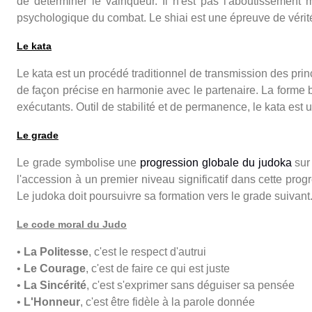
de déterminer le vainqueur. Il n'est pas l'aboutissement 
psychologique du combat. Le shiai est une épreuve de vérité
Le kata
Le kata est un procédé traditionnel de transmission des pri
de façon précise en harmonie avec le partenaire. La forme b
exécutants. Outil de stabilité et de permanence, le kata est u
Le grade
Le grade symbolise une
progression globale du judoka
sur 
l'accession à un premier niveau significatif dans cette pr
Le judoka doit poursuivre sa formation vers le grade suivant
Le code moral du Judo
•
La Politesse
, c'est le respect d'autrui
•
Le Courage
, c'est de faire ce qui est juste
•
La Sincérité
, c'est s'exprimer sans déguiser sa pensée
•
L'Honneur
, c'est être fidèle à la parole donnée