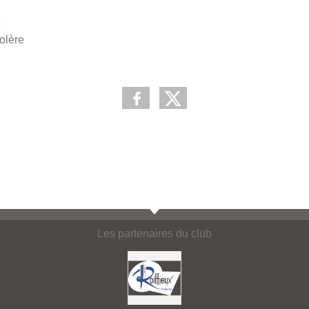
e
colère
Les partenaires du club